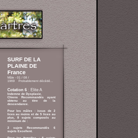
SURF DE LA
PLAINE DE
France
Mâle - 01 / 08 /
1969 Probablement décédé...
Cotation 6
: Elite A
Indemne de Dysplasie.
Chiens Recommandés ayant
obtenu au titre de la
descendance.
Pour les mâles : issus de 2
lices au moins et de 5 lices au
plus, 8 sujets composés au
minimum de :
2 sujets Recommandés 6
sujets Excellent.
Pour les femelles : 5 sujets