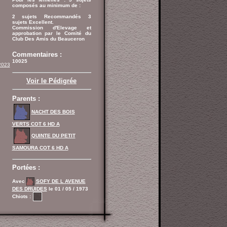
composés au minimum de :
2 sujets Recommandés 3
sujets Excellent.
Commission d'Elevage et
approbation par le Comité du
Club Des Amis du Beauceron
Commentaires :
10025
2023
Voir le Pédigrée
Parents :
NACHT DES BOIS
VERTS COT 6 HD A
QUINTE DU PETIT
SAMOURA COT 6 HD A
Portées :
Avec
SOFY DE L AVENUE
DES DRUIDES
le 01 / 05 / 1973
Chiots :