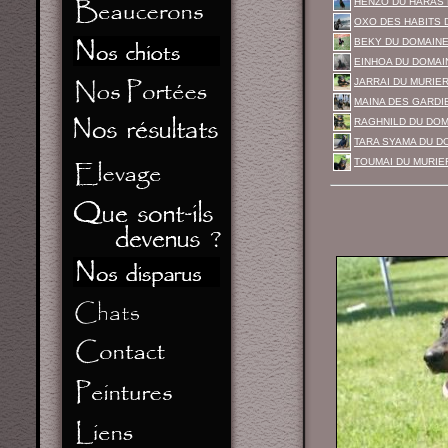
HENZO DU HARAS 
OXO DES HABITS 
BEKY DU DOMAINE
EINHOA DU DOMAI
JARRAI DU MURIE
MAINA DES GARDIE
RAGHNILD DU DOM
TARA SYAMA DU D
TOUMAI DU MURIER