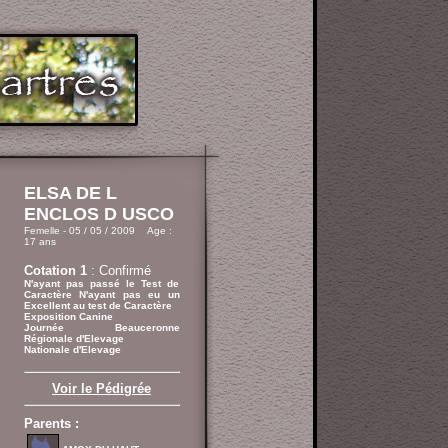
ELSA DE L
ENCLOS D USCO
Femelle - 05 / 05 / 2009 Age :
17 ans
Cotation 1
: Confirmé
N'ayant pas passé le Test de
Caractère N'ayant pas eu un
Excellent au test de Caractère
Exposition Canine
Journée Beauceronne
Régionale d'Elevage
Nationale d'Elevage
Voir le Pédigrée
Parents :