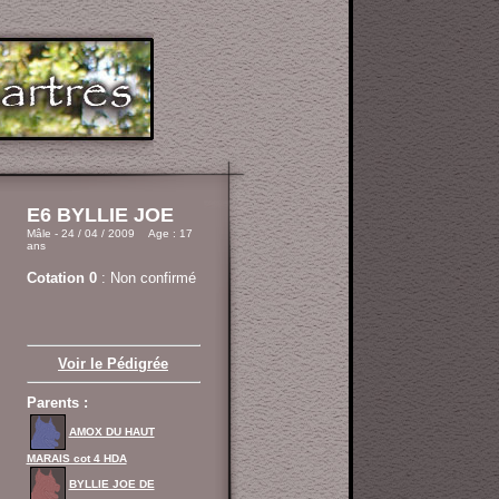
E6 BYLLIE JOE
Mâle - 24 / 04 / 2009 Age : 17
ans
Cotation 0
: Non confirmé
Voir le Pédigrée
Parents :
AMOX DU HAUT
MARAIS cot 4 HDA
BYLLIE JOE DE